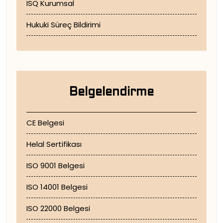
ISQ Kurumsal
Muayene Kuruluşu Akreditasyon Süreci Nasıldır ?
Hukuki Süreç Bildirimi
Müşteri ile İletişim’in Önemi
Standart Olarak Kalite Yönetim Sistemi Nedir?
Standartlar Hakkında Devletten Beklentiler
Transpalet Periyodik Kontrolü ve Muayenesi Nasıl Yapılır ?
Belgelendirme
Uygun Vinç Periyodik Kontrolleri’ nin Güvenlik ve Verim Açısından Önemi
Vinç Periyodik Kontrolü Neden?, Nasıl? ve Ne Sıklıkta Yapılır ?
CE Belgesi
Helal Sertifikası
ISO 9001 Belgesi
ISO 14001 Belgesi
ISO 22000 Belgesi