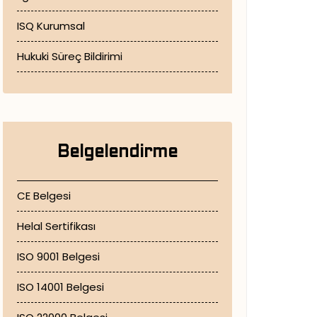
LVD Direktifi Yönetmeliği ve LVD Testi Nedir ?
ISQ Kurumsal
Muayene Kuruluşu Akreditasyon Süreci Nasıldır ?
Hukuki Süreç Bildirimi
Müşteri ile İletişim’in Önemi
Standart Olarak Kalite Yönetim Sistemi Nedir?
Standartlar Hakkında Devletten Beklentiler
Transpalet Periyodik Kontrolü ve Muayenesi Nasıl Yapılır ?
Belgelendirme
Uygun Vinç Periyodik Kontrolleri’ nin Güvenlik ve Verim Açısından Önemi
Vinç Periyodik Kontrolü Neden?, Nasıl? ve Ne Sıklıkta Yapılır ?
CE Belgesi
Helal Sertifikası
ISO 9001 Belgesi
ISO 14001 Belgesi