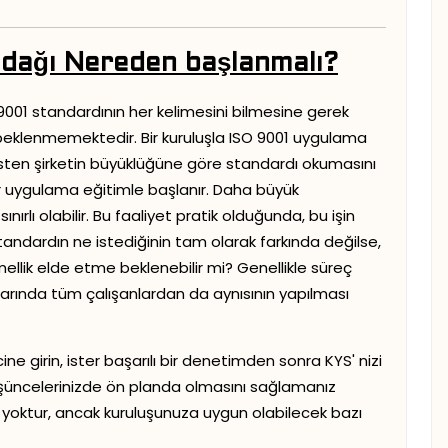
 Odağı Nereden başlanmalı?
9001 standardının her kelimesini bilmesine gerek
beklenmemektedir. Bir kuruluşla ISO 9001 uygulama
sten şirketin büyüklüğüne göre standardı okumasını
 bir uygulama eğitimle başlanır. Daha büyük
ırlı olabilir. Bu faaliyet pratik olduğunda, bu işin
tandardın ne istediğinin tam olarak farkında değilse,
lik elde etme beklenebilir mi? Genellikle süreç
rında tüm çalışanlardan da aynısının yapılması
e girin, ister başarılı bir denetimden sonra KYS' nizi
 düşüncelerinizde ön planda olmasını sağlamanız
l yoktur, ancak kuruluşunuza uygun olabilecek bazı